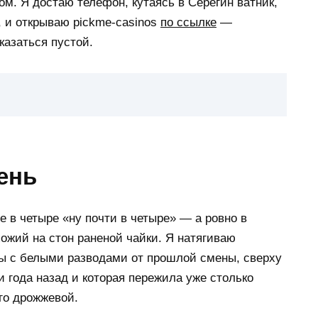
м. Я достаю телефон, кутаясь в Серёгин ватник,
 и открываю pickme-casinos
по ссылке
—
казаться пустой.
ень
е в четыре «ну почти в четыре» — а ровно в
хожий на стон раненой чайки. Я натягиваю
ы с белыми разводами от прошлой смены, сверху
 года назад и которая пережила уже столько
ого дрожжевой.