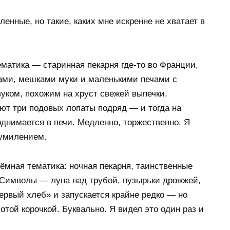
нные, но такие, каких мне искренне не хватает в
ематика — старинная пекарня где-то во Франции,
ами, мешками муки и маленькими печами с
уком, похожим на хруст свежей выпечки.
ают три подовых лопаты подряд — и тогда на
однимается в печи. Медленно, торжественно. Я
 умилением.
тёмная тематика: ночная пекарня, таинственные
. Символы — луна над трубой, пузырьки дрожжей,
ервый хлеб» и запускается крайне редко — но
лотой корочкой. Буквально. Я видел это один раз и