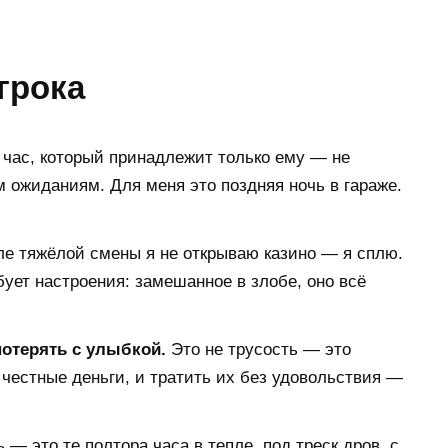
грока
 час, который принадлежит только ему — не
м ожиданиям. Для меня это поздняя ночь в гараже.
е тяжёлой смены я не открываю казино — я сплю.
ебует настроения: замешанное в злобе, оно всё
потерять с улыбкой.
Это не трусость — это
а честные деньги, и тратить их без удовольствия —
 — это те полтора часа в тепле, под треск дров, с