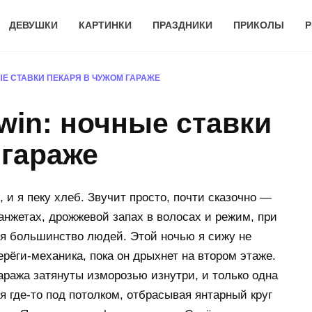
ДЕВУШКИ
КАРТИНКИ
ПРАЗДНИКИ
ПРИКОЛЫ
Р
ЫЕ СТАВКИ ПЕКАРЯ В ЧУЖОМ ГАРАЖЕ
win: ночные ставки
 гараже
 и я пеку хлеб. Звучит просто, почти сказочно —
манжетах, дрожжевой запах в волосах и режим, при
я большинство людей. Этой ночью я сижу не
ерёги-механика, пока он дрыхнет на втором этаже.
аража затянуты изморозью изнутри, и только одна
я где-то под потолком, отбрасывая янтарный круг