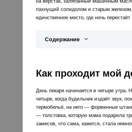
на верстак, заляпанный машинным масло
пахнущий солидолом и старым железом,
единственное место, где ночь перестаёт 
Содержание
Как проходит мой д
День пекаря начинается в четыре утра. Н
четыре, когда будильник издаёт звук, по
термобельё, на него — форменные штан
— толстовка, которую мама подарила три
замесов, что сама, кажется, стала немн