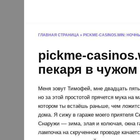
Перейти
к
содержанию
ГЛАВНАЯ СТРАНИЦА
»
PICKME-CASINOS.WIN: НОЧН
pickme-casinos.
пекаря в чужом
Меня зовут Тимофей, мне двадцать пять,
но за этой простотой прячется мука на 
котором ты встаёшь раньше, чем ложитс
дома. Я сижу в гараже моего приятеля С
Снаружи — зима, злая и колючая, окна г
лампочка на скрученном проводе качаетс