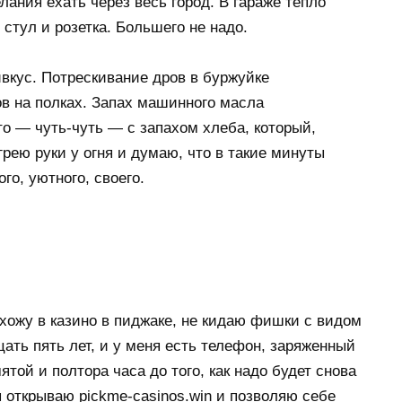
елания ехать через весь город. В гараже тепло
 стул и розетка. Большего не надо.
вкус. Потрескивание дров в буржуйке
ов на полках. Запах машинного масла
о — чуть-чуть — с запахом хлеба, который,
грею руки у огня и думаю, что в такие минуты
го, уютного, своего.
 хожу в казино в пиджаке, не кидаю фишки с видом
цать пять лет, и у меня есть телефон, заряженный
ятой и полтора часа до того, как надо будет снова
я открываю pickme-casinos.win и позволяю себе