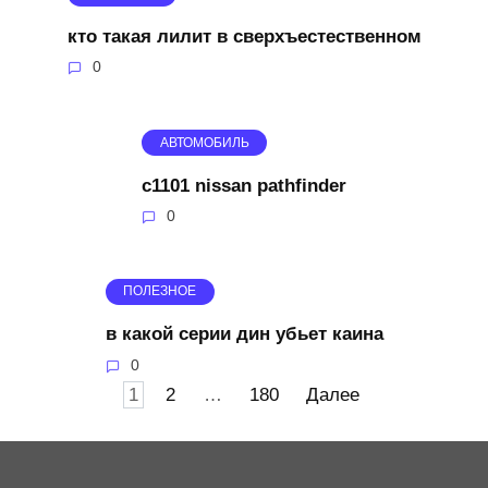
кто такая лилит в сверхъестественном
0
АВТОМОБИЛЬ
c1101 nissan pathfinder
0
ПОЛЕЗНОЕ
в какой серии дин убьет каина
0
Пагинация
1
2
…
180
Далее
записей