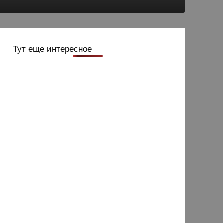
Тут еще интересное