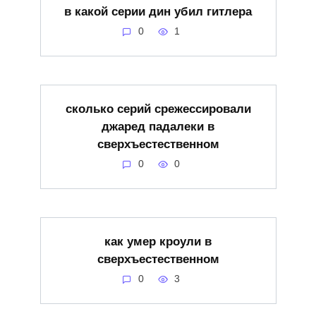
в какой серии дин убил гитлера
0
1
сколько серий срежессировали
джаред падалеки в
сверхъестественном
0
0
как умер кроули в
сверхъестественном
0
3