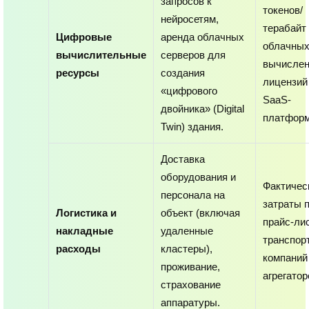
запросов к
токенов/
нейросетям,
терабайт
Цифровые
аренда облачных
облачны
вычислительные
серверов для
вычислен
ресурсы
создания
лицензий
«цифрового
SaaS-
двойника» (Digital
платфор
Twin) здания.
Доставка
оборудования и
Фактичес
персонала на
затраты 
Логистика и
объект (включая
прайс-ли
накладные
удаленные
транспор
расходы
кластеры),
компаний
проживание,
агрегатор
страхование
аппаратуры.