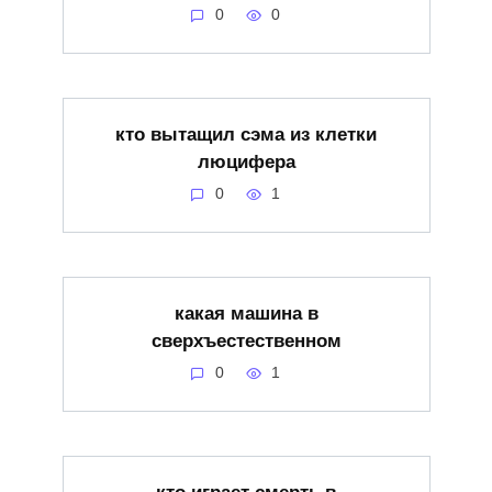
0
0
кто вытащил сэма из клетки
люцифера
0
1
какая машина в
сверхъестественном
0
1