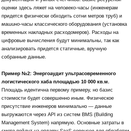
оценки здесь ляжет на
человеко-часы
(инженерам
придется физически обходить сотни метров труб) и
машино-часы
классического оборудования (установка
временных накладных расходомеров). Расходы на
цифровые вычисления будут минимальны, так как
анализировать придется статичные, вручную
собранные данные.
Пример №2: Энергоаудит ультрасовременного
логистического хаба площадью 10 000 кв.м.
Площадь идентична первому примеру, но базис
стоимости будет совершенно иным. Физическое
присутствие инженеров минимально — данные
выгружаются через API из систем BMS (Building
Management System) напрямую. Основные затраты в
смете пойдут на
оплату SaaS-сервисов
для обработки