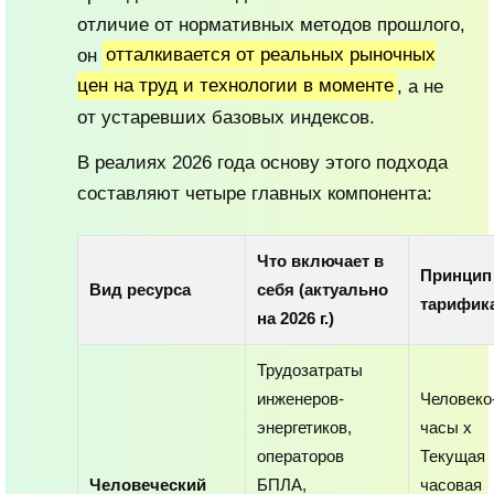
отличие от нормативных методов прошлого,
он
отталкивается от реальных рыночных
цен на труд и технологии в моменте
, а не
от устаревших базовых индексов.
В реалиях 2026 года основу этого подхода
составляют четыре главных компонента:
Что включает в
Принцип
Вид ресурса
себя (актуально
тарифик
на 2026 г.)
Трудозатраты
инженеров-
Человеко
энергетиков,
часы х
операторов
Текущая
Человеческий
БПЛА,
часовая