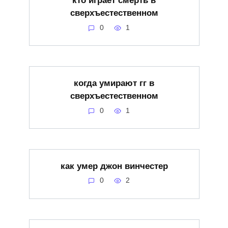
кто играет смерть в
сверхъестественном
0
1
когда умирают гг в
сверхъестественном
0
1
как умер джон винчестер
0
2