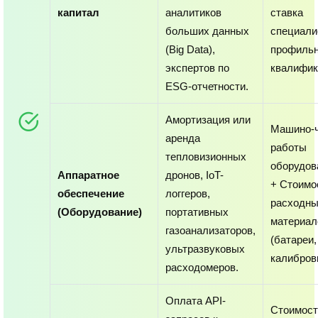
капитал
аналитиков
ставка
больших данных
специали
(Big Data),
профиль
экспертов по
квалифик
ESG-отчетности.
Амортизация или
Машино-
аренда
работы
тепловизионных
оборудов
Аппаратное
дронов, IoT-
+ Стоимо
обеспечение
логгеров,
расходн
(Оборудование)
портативных
материал
газоанализаторов,
(батареи,
ультразвуковых
калибровк
расходомеров.
Оплата API-
Стоимост