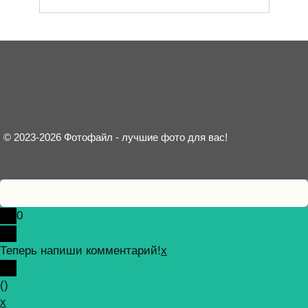
© 2023-2026 Фотофайл - лучшие фото для вас!
0
Теперь напиши комментарий!
x
(
)
x