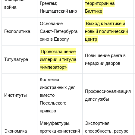
Гренгам;
территории на
война
Ништадтский мир
Балтике
Основание
Выход к Балтике и
Геополитика
Санкт‑Петербурга,
новый политический
окно в Европу
центр
Провозглашение
Повышение ранга в
Титулатура
империи и титула
иерархии дворов
«император»
Коллегия
иностранных дел
Профессионализация
Институты
вместо
дипслужбы
Посольского
приказа
Мануфактуры,
Экспортная
Экономика
протекционистский
способность, ресурс