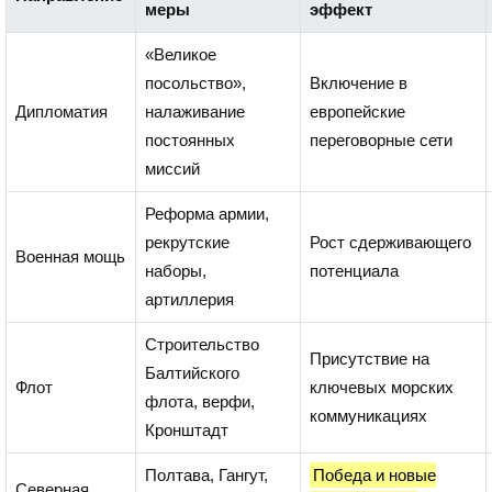
меры
эффект
«Великое
посольство»,
Включение в
Дипломатия
налаживание
европейские
постоянных
переговорные сети
миссий
Реформа армии,
рекрутские
Рост сдерживающего
Военная мощь
наборы,
потенциала
артиллерия
Строительство
Присутствие на
Балтийского
Флот
ключевых морских
флота, верфи,
коммуникациях
Кронштадт
Полтава, Гангут,
Победа и новые
Северная