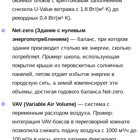
оконных блоков с криптоновым заполнением
снизила U-Value витража с 1.8 Вт/(м²·K) до
рекордных 0.4 Вт/(м²·K).
Net-zero (Здание с нулевым
энергопотреблением)
— баланс, при котором
здание производит столько же энергии, сколько
потребляет.
Пример:
школа, использующая
покрытие крыши из перовскитных солнечных
панелей, летом отдает избыток энергии в
городскую сеть, а зимой компенсирует эти
объемы, достигая годового баланса Net-zero.
VAV (Variable Air Volume)
— система с
переменным расходом воздуха.
Пример:
интеграция VAV-боксов в переговорной комнате
позволила снижать подачу воздуха с 1000 м³/ч до
100 м³/ч в часы, когда датчики фиксируют