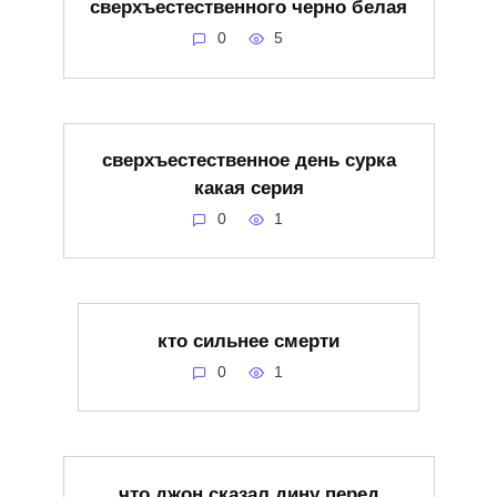
сверхъестественного черно белая
0
5
сверхъестественное день сурка
какая серия
0
1
кто сильнее смерти
0
1
что джон сказал дину перед