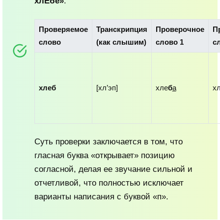
хлЕбе»
.
Проверяемое
Транскрипция
Проверочное
П
слово
(как слышим)
слово 1
с
хлеб
[хл’эп]
хле
б
а
х
Суть проверки заключается в том, что
гласная буква «открывает» позицию
согласной, делая ее звучание сильной и
отчетливой, что полностью исключает
варианты написания с буквой «п».