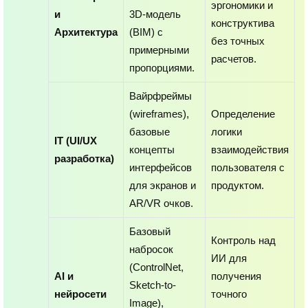
эргономики и
и
3D-модель
конструктива
Архитектура
(BIM) с
без точных
примерными
расчетов.
пропорциями.
Вайрфреймы
(wireframes),
Определение
базовые
логики
IT (UI/UX
концепты
взаимодействия
разработкa)
интерфейсов
пользователя с
для экранов и
продуктом.
AR/VR очков.
Базовый
Контроль над
набросок
ИИ для
(ControlNet,
AI и
получения
Sketch-to-
нейросети
точного
Image),