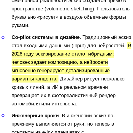
смешанной реальности эскиз создается прямо в
пространстве (volumetric sketching). Пользователь
буквально «рисует» в воздухе объемные формы
руками.
Co-pilot системы в дизайне.
Традиционный эскиз
стал входными данными (input) для нейросетей.
В
2026 году эскизирование стало гибридным:
человек задает композицию, а нейросети
мгновенно генерируют детализированные
варианты концепта.
Дизайнер рисует несколько
кривых линий, а ИИ в реальном времени
превращает их в фотореалистичный рендер
автомобиля или интерьера.
Инженерные кроки.
В инженерии эскиз по-
прежнему выполняется от руки, но теперь в
основном на e-ink планшетах с