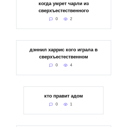
когда умрет чарли из
сверхъестественного
0
2
дэннил харрис кого играла в
сверхъестественном
0
4
кто правит адом
0
1