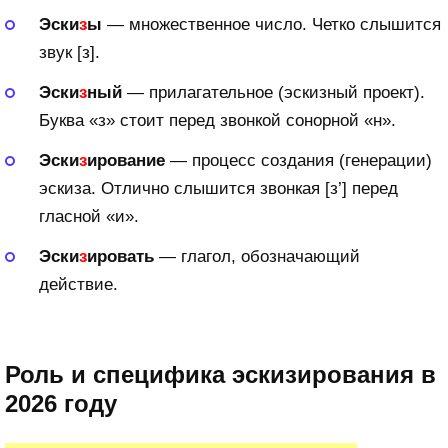
Эски
з
ы
— множественное число. Четко слышится
звук [з].
Эски
з
ный
— прилагательное (эскизный проект).
Буква «з» стоит перед звонкой сонорной «н».
Эски
з
ирование
— процесс создания (генерации)
эскиза. Отлично слышится звонкая [з’] перед
гласной «и».
Эски
з
ировать
— глагол, обозначающий
действие.
Роль и специфика эскизирования в
2026 году