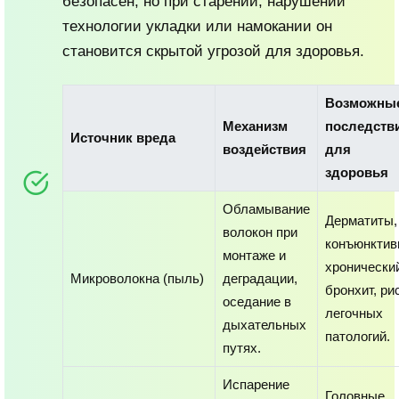
безопасен, но при старении, нарушении
технологии укладки или намокании он
становится скрытой угрозой для здоровья.
Возможны
Механизм
последств
Источник вреда
воздействия
для
здоровья
Обламывание
Дерматиты,
волокон при
конъюнктиви
монтаже и
хронически
Микроволокна (пыль)
деградации,
бронхит, ри
оседание в
легочных
дыхательных
патологий.
путях.
Испарение
Головные