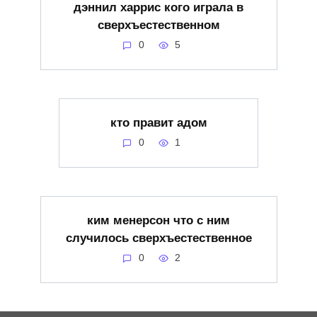
дэннил харрис кого играла в
сверхъестественном
0
5
кто правит адом
0
1
ким менерсон что с ним
случилось сверхъестественное
0
2