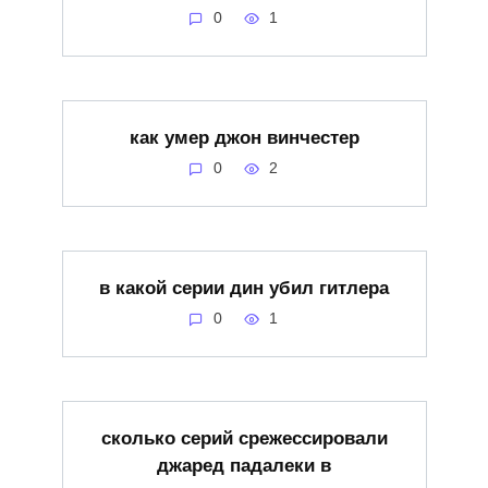
0
1
как умер джон винчестер
0
2
в какой серии дин убил гитлера
0
1
сколько серий срежессировали
джаред падалеки в